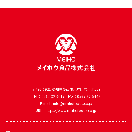
〒496-0921 愛知県愛西市大井町六川北153
TEL：0567-32-0017 FAX：0567-32-5447
E-mail : info@meihofoods.co.jp
URL：https://www.meihofoods.co.jp