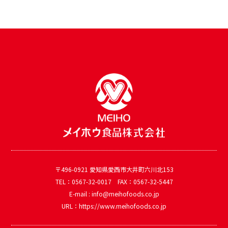
〒496-0921 愛知県愛西市大井町六川北153
TEL：0567-32-0017 FAX：0567-32-5447
E-mail : info@meihofoods.co.jp
URL：https://www.meihofoods.co.jp