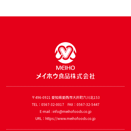
〒496-0921 愛知県愛西市大井町六川北153
TEL：0567-32-0017 FAX：0567-32-5447
E-mail : info@meihofoods.co.jp
URL：https://www.meihofoods.co.jp