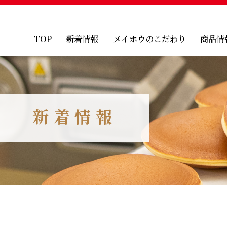
TOP
新着情報
メイホウのこだわり
商品情
お知らせ
お菓子のこだわり
新商
商品情報
お菓子ができるまで
どら
レシピ
饅頭
イベント情報
お土
メディア掲載
焼ド
全記事
氷砂
新着情報