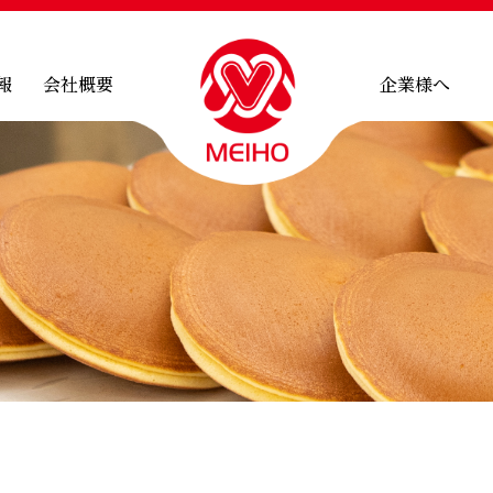
報
会社概要
企業様へ
品
会社概要
取引先・バイ
焼き
直営店舗
産商品
ーナツ
糖