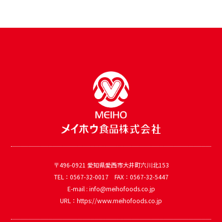
〒496-0921 愛知県愛西市大井町六川北153
TEL：0567-32-0017 FAX：0567-32-5447
E-mail : info@meihofoods.co.jp
URL：https://www.meihofoods.co.jp