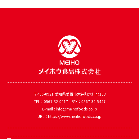
〒496-0921 愛知県愛西市大井町六川北153
TEL：0567-32-0017 FAX：0567-32-5447
E-mail : info@meihofoods.co.jp
URL：https://www.meihofoods.co.jp